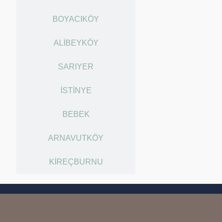
BOYACIKÖY
ALIBEYKÖY
SARIYER
İSTINYE
BEBEK
ARNAVUTKÖY
KIREÇBURNU