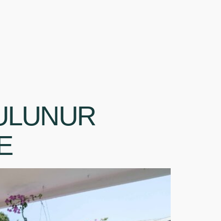
BULUNUR
E