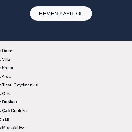
HEMEN KAYIT OL
k Daire
k Villa
ık Konut
k Arsa
ık Ticari Gayrimenkul
k Ofis
ık Dubleks
ık Çatı Dubleks
k Yalı
ık Müstakil Ev