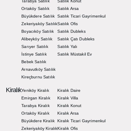
Tarabya Satılık
Satılık Konut
Ortaköy Satılık
Satılık Arsa
Büyükdere Satılık
Satılık Ticari Gayrimenkul
Zekeriyaköy Satılık
Satılık Ofis
Boyacıköy Satılık
Satılık Dubleks
Alibeyköy Satılık
Satılık Çatı Dubleks
Sarıyer Satılık
Satılık Yalı
İstinye Satılık
Satılık Müstakil Ev
Bebek Satılık
Arnavutköy Satılık
Kireçburnu Satılık
Kiralık
Yeniköy Kiralık
Kiralık Daire
Emirgan Kiralık
Kiralık Villa
Tarabya Kiralık
Kiralık Konut
Ortaköy Kiralık
Kiralık Arsa
Büyükdere Kiralık
Kiralık Ticari Gayrimenkul
Zekeriyaköy Kiralık
Kiralık Ofis