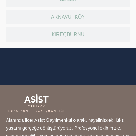
ARNAVUTKÖY
KIREÇBURNU
Alanında lider Asist Gayrimenkul olarak, hayalinizdeki lüks
yaşamı gerçeğe dönüştürüyoruz. Profesyonel ekibimizle,
size en prestijli konutları sunuyor ve en özel yaşam alanlarını