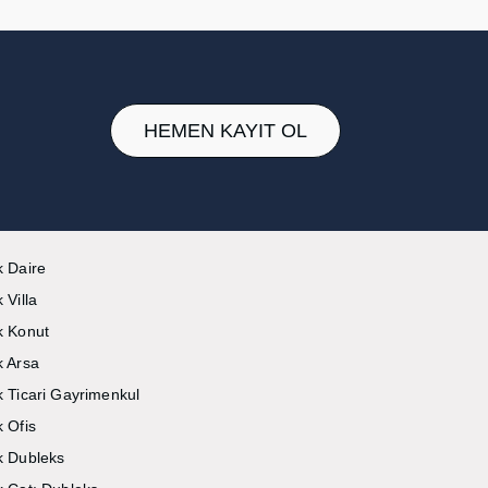
HEMEN KAYIT OL
k Daire
k Villa
ık Konut
k Arsa
ık Ticari Gayrimenkul
k Ofis
ık Dubleks