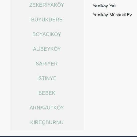
ZEKERIYAKÖY
Yeniköy Yalı
Yeniköy Müstakil Ev
BÜYÜKDERE
BOYACIKÖY
ALIBEYKÖY
SARIYER
İSTINYE
BEBEK
ARNAVUTKÖY
KIREÇBURNU