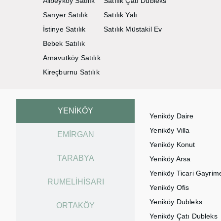
Alibeyköy Satılık
Satılık Çatı Dubleks
Sarıyer Satılık
Satılık Yalı
İstinye Satılık
Satılık Müstakil Ev
Bebek Satılık
Arnavutköy Satılık
Kireçburnu Satılık
YENIKÖY
Yeniköy Daire
Yeniköy Villa
EMIRGAN
Yeniköy Konut
TARABYA
Yeniköy Arsa
Yeniköy Ticari Gayrim
RUMELIHISARI
Yeniköy Ofis
Yeniköy Dubleks
ORTAKÖY
Yeniköy Çatı Dubleks