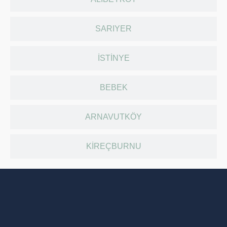
SARIYER
İSTINYE
BEBEK
ARNAVUTKÖY
KIREÇBURNU